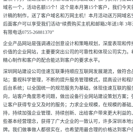
域名一个，活动名额
15个！这个是本月第15个
客户，我们今天
计稿的制作，送了客户域名和万网主机！本月活动送万网域名
后面客户可以享
受我们活动“续费购买主
机和邮箱2年送1年
3年
有限电话0755-26881370
”
企业产品网站是强调通过创意设计和策略规划，深度表现和传
价值的企业网站
，主要要突出公司的可靠性和体现公司实力。
精心制作和客户的配合
能达到客户的要求水平
。
深圳网站建设公司佳速互联秉持顺应互联网发展潮流，做符合
站；重视科学管理，不断的提升服务管理模式，提高设计和程序
后台系统；以全国统一的规范服务为基础，体现佳速互联的服
向，站客户角度思考问题，做出设备行业网站建设策划方案；
让客户获得专业又及时的服务；力求企业规模，在规模的基础
持，持续加强企业管理、持续创新、出给客户带来更大利益的
些基本经营理念，获得了广大企业的一致认
可，许
多
深圳本地
牌。
我们做事做人都很实在，也希望用最合理的价格达到客户