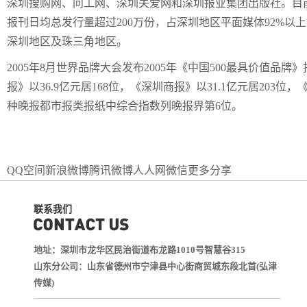
深圳搜购网、问工网、深圳关爱网和深圳报业集团出版社。目
报刊日均总发行量超过200万份，占深圳地区平面媒体92%以
深圳地区及珠三角地区。
2005年8月世界品牌大会发布2005年《中国500最具价值品
报》以36.9亿元居168位，《深圳商报》以31.1亿元居203位，
种晚报都市报类报纸中综合
指数列晚报界第6位。
QQ空间
新浪微博
腾讯微博
人人网
微信
更多分享
联系我们
地址：深圳市龙华区民治街道布龙路1010号智慧谷315
山东分公司：山东省德州市宁津县中心街商贸城东段北首(弘津
传媒)