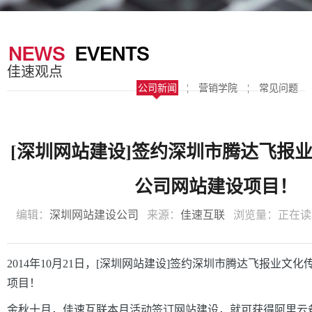
器
案
于
联
我
系
佳速观点
们
我
公司新闻
¦
营销学院
¦
常见问题
们
[深圳网站建设]签约深圳市腾达飞报
公司网站建设项目！
编辑：
深圳网站建设公司
来源：
佳速互联
浏览量：
正在读
2014年10月21日，[
深圳网站建设
]签约深圳市腾达飞报业文化
项目！
金秋十月，佳速互联本月活动签订网站建设，就可获得阿里云