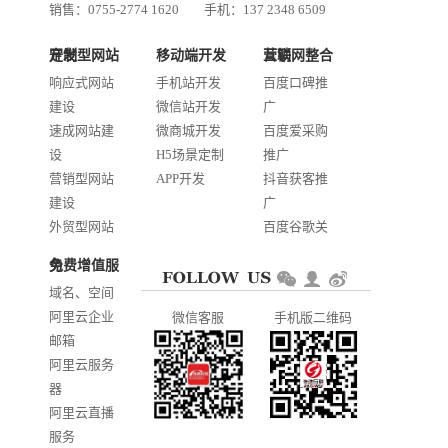
销售：0755-2774 1620
手机：137 2348 6509
技术：0755-2688 1370
定制型网站开发
移动端开发
互联网整合营销
邮箱：services@jiasuweb.com
响应式网站
手机站开发
百度口碑推
建设
微信站开发
广
速成网站建
微商城开发
百度爱采购
设
H5场景定制
推广
营销型网站
APP开发
抖音获客推
建设
广
外贸型网站
百度谷歌关
建设
键词优化
免费增值服务
商城网站开
AI智能发布
域名、空间
发
系统推广
阿里云企业
微信客服
手机版二维码
门户信息平
邮箱
台开发
阿里云服务
器
阿里云直播
服务