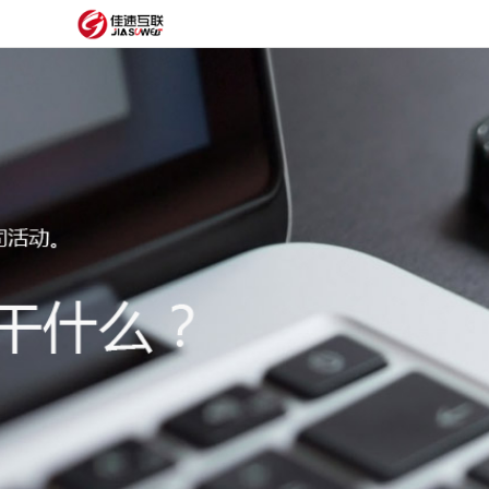
网
站
网
首
站
外
页
建
贸
定
设
网
制
抖
站
模
音
阿
建
板
获
里
经
设
客
云
典
建
服
案
站
圈
务
例
方
子
关