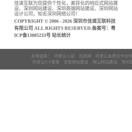
佳速互联为您提供个性化，差异化的
响应式网站建
阿里云ICP备
设
、
深圳网站建设
、
深圳高端网站建设
、
深圳网站
案
设计公司
，知名
深圳网络公司
！
COPYRIGHT © 2006 - 2026 深圳市佳速互联科技
有限公司 ALL RIGHTS RESERVED.备案号：
粤
ICP备13085233号
站长统计
友情链接：
阿里云小店
找商网
阿里云金牌合作伙
阿里云ICP备案
宝安网站建设
南山网站建设
深圳