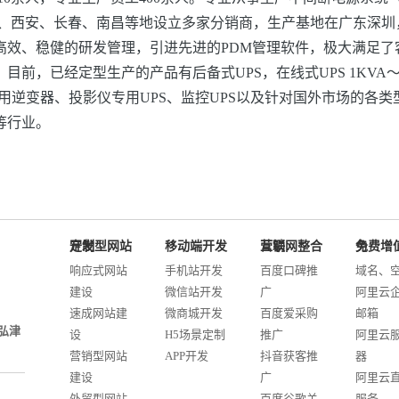
西安、长春、南昌等地设立多家分销商，生产基地在广东深圳，UP
高效、稳健的研发管理，引进先进的PDM管理软件，极大满足了
，已经定型生产的产品有后备式UPS，在线式UPS 1KVA～800
器、家用逆变器、投影仪专用UPS、监控UPS以及针对国外市场的
等行业。
定制型网站开发
移动端开发
互联网整合营销
免费增值服务
响应式网站
手机站开发
百度口碑推
域名、
建设
微信站开发
广
阿里云
速成网站建
微商城开发
百度爱采购
邮箱
弘津
设
H5场景定制
推广
阿里云
营销型网站
APP开发
抖音获客推
器
建设
广
阿里云
外贸型网站
百度谷歌关
服务