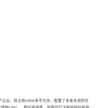
企业。现占地10000多平方米，配置了多条先进的生
（简称UPS），稳压电源等。是我司已注册并销往各地