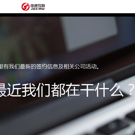
网
站
网
首
站
外
页
建
贸
定
设
网
制
抖
站
模
音
阿
建
板
获
里
经
设
客
云
典
建
服
案
站
圈
务
例
方
子
关