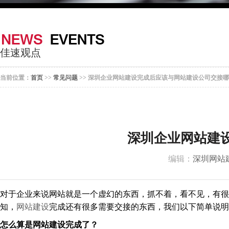
器
案
于
联
我
系
佳速观点
们
我
当前位置：
首页
>>
常见问题
>> 深圳企业网站建设完成后应该与网站建设公司交接
们
深圳企业网站建
编辑：
深圳网站
对于企业来说网站就是一个虚幻的东西，抓不着，看不见，有很
知，
网站建设
完成还有很多需要交接的东西，我们
以下简单说明
怎么算是网站建设完成了？