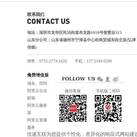
联系我们
地址：深圳市龙华区民治街道布龙路1010号智慧谷315
山东分公司：山东省德州市宁津县中心街商贸城东段北首(弘津
传媒)
销售：0755-2774 1620
手机：137 2348 6509
技术：0755-2688 1370
免费增值服务
邮箱：services@jiasuweb.com
域名、空间
阿里云企业
微信客服
手机版二维码
邮箱
阿里云服务
器
阿里云直播
服务
佳速互联为您提供个性化，差异化的
响应式网站建
阿里云ICP备