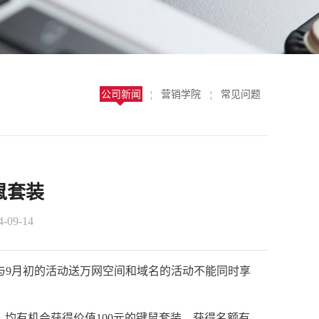
公司新闻
营销学院
常见问题
¦
¦
鼠套装
09-14
，与9月初的活动送万网空间和域名的
活
动不能同时享
，均有机会获得价
值100元的键鼠套装，获得名额有