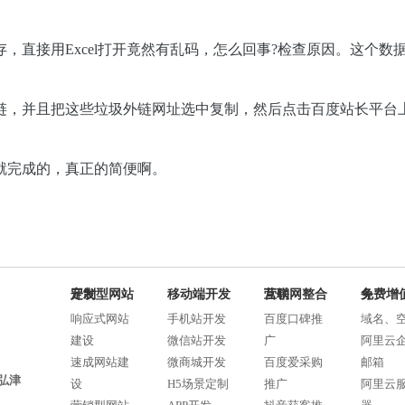
直接用Excel打开竟然有乱码，怎么回事
?
检查原因。这个数据
链，并且把这些垃圾外链网址选中复制，然后点击百度站长平台
就完成的，真正的简便啊。
定制型网站开发
移动端开发
互联网整合营销
免费增值服务
响应式网站
手机站开发
百度口碑推
域名、
建设
微信站开发
广
阿里云
速成网站建
微商城开发
百度爱采购
邮箱
弘津
设
H5场景定制
推广
阿里云