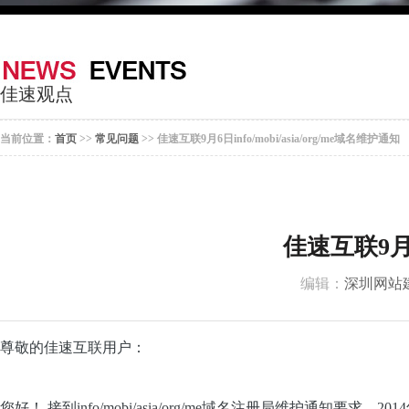
器
案
于
联
我
系
佳速观点
们
我
当前位置：
首页
>>
常见问题
>> 佳速互联9月6日info/mobi/asia/org/me域名维护通知
们
佳速互联9月6日
编辑：
深圳网站
尊敬的佳速互联用
户：
您好！
接到info
/
mobi
/
asia
/org/
me域名注册局维护通知要求，2014