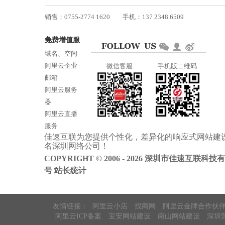
销售：0755-2774 1620
手机：137 2348 6509
技术：0755-2688 1370
免费增值服务
邮箱：services@jiasuweb.com
域名、空间
阿里云企业
微信客服
手机版二维码
邮箱
阿里云服务
器
阿里云直播
服务
佳速互联为您提供个性化，差异化的
响应式网站建
阿里云ICP备
名
深圳网络公司
！
案
COPYRIGHT © 2006 - 2026 深圳市佳速互联科技
号
站长统计
友情链接：
阿里云小店
找商网
阿里云金牌合作伙
阿里云ICP备案
宝安网站建设
南山网站建设
深圳