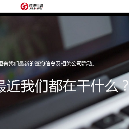
网
站
网
首
站
外
页
建
贸
定
设
网
制
抖
站
模
音
阿
建
板
获
里
经
设
客
云
典
建
服
案
站
圈
务
例
方
子
关