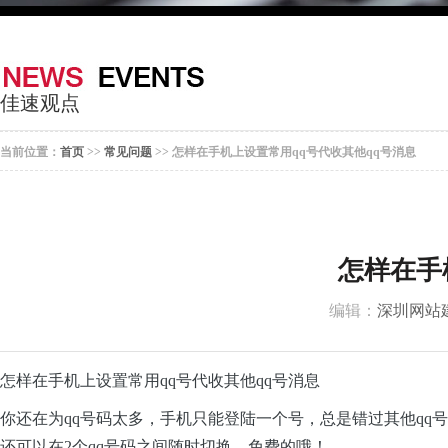
器
案
于
联
我
系
佳速观点
们
我
当前位置：
首页
>>
常见问题
>> 怎样在手机上设置常用qq号代收其他qq号消息
们
怎样在手
编辑：
深圳网站
怎样在手机上设置常用qq号代收其他qq号消息
你还在为qq号码太多，手机只能登陆一个号，总是错过其他qq
还可以在2个qq号码之间随时切换，免费的哦！