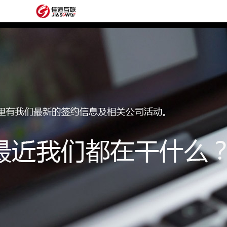
网
站
网
首
站
外
页
建
贸
定
设
网
制
抖
站
模
音
阿
建
板
获
里
经
设
客
云
典
建
服
案
站
圈
务
例
方
子
关