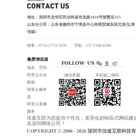
地址：深圳市龙华区民治街道布龙路1010号智慧谷315
山东分公司：山东省德州市宁津县中心街商贸城东段北首(弘津
传媒)
销售：0755-2774 1620
手机：137 2348 6509
技术：0755-2688 1370
免费增值服务
邮箱：services@jiasuweb.com
域名、空间
阿里云企业
微信客服
手机版二维码
邮箱
阿里云服务
器
阿里云直播
服务
佳速互联为您提供个性化，差异化的
响应式网站建
阿里云ICP备
名
深圳网络公司
！
案
COPYRIGHT © 2006 - 2026 深圳市佳速互联科技