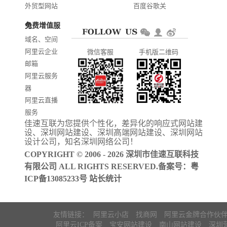
外贸型网站
百度谷歌关
建设
键词优化
免费增值服务
商城网站开
AI智能发布
域名、空间
发
系统推广
阿里云企业
微信客服
手机版二维码
门户信息平
邮箱
台开发
阿里云服务
器
阿里云直播
服务
佳速互联为您提供个性化，差异化的
响应式网站建
阿里云ICP备
设
、
深圳网站建设
、
深圳高端网站建设
、
深圳网站
案
设计公司
，知名
深圳网络公司
！
COPYRIGHT © 2006 - 2026 深圳市佳速互联科技
有限公司 ALL RIGHTS RESERVED.备案号：
粤
ICP备13085233号
站长统计
友情链接：
阿里云小店
找商网
阿里云金牌合作伙
阿里云ICP备案
宝安网站建设
南山网站建设
深圳