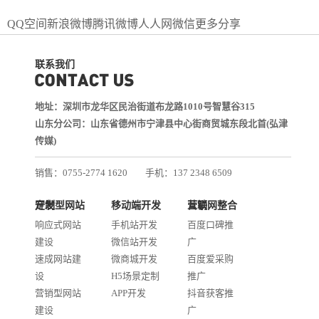
QQ空间
新浪微博
腾讯微博
人人网
微信
更多分享
联系我们
地址：深圳市龙华区民治街道布龙路1010号智慧谷315
山东分公司：山东省德州市宁津县中心街商贸城东段北首(弘津
传媒)
销售：0755-2774 1620
手机：137 2348 6509
技术：0755-2688 1370
定制型网站开发
移动端开发
互联网整合营销
邮箱：services@jiasuweb.com
响应式网站
手机站开发
百度口碑推
建设
微信站开发
广
速成网站建
微商城开发
百度爱采购
设
H5场景定制
推广
营销型网站
APP开发
抖音获客推
建设
广