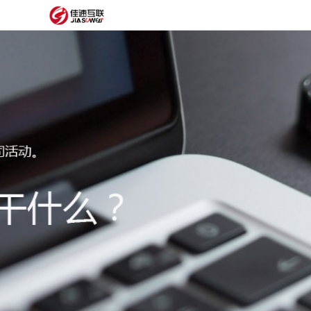
网
站
网
首
站
外
页
建
贸
定
设
网
制
抖
站
模
音
阿
建
板
获
里
经
设
客
云
典
建
服
案
站
圈
务
例
方
子
关