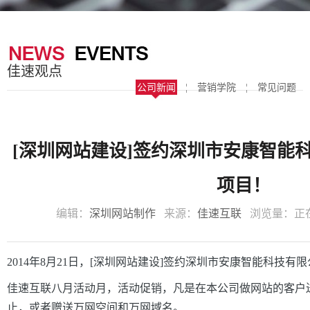
器
案
于
联
我
系
佳速观点
们
我
公司新闻
¦
营销学院
¦
常见问题
们
[深圳网站建设]签约深圳市安康智能
项目！
编辑：
深圳网站制作
来源：
佳速互联
浏览量：
正
2014年8月21日，[深圳网站建设]签约深圳市安康智能科技有
佳速互联八月活动月，活动促销，凡是在本公司做网站的客户
止，或者赠送万网空间和万网域名。