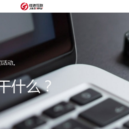
网
站
网
首
站
外
页
建
贸
定
设
网
制
抖
站
模
音
阿
建
板
获
里
经
设
客
云
典
建
服
案
站
圈
务
例
方
子
关