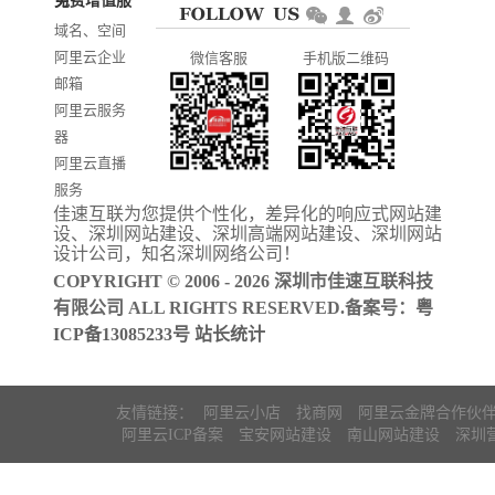
免费增值服务
商城网站开
AI智能发布
域名、空间
发
系统推广
阿里云企业
微信客服
手机版二维码
门户信息平
邮箱
台开发
阿里云服务
器
阿里云直播
服务
佳速互联为您提供个性化，差异化的
响应式网站建
阿里云ICP备
设
、
深圳网站建设
、
深圳高端网站建设
、
深圳网站
案
设计公司
，知名
深圳网络公司
！
COPYRIGHT © 2006 - 2026 深圳市佳速互联科技
有限公司 ALL RIGHTS RESERVED.备案号：
粤
ICP备13085233号
站长统计
友情链接：
阿里云小店
找商网
阿里云金牌合作伙
阿里云ICP备案
宝安网站建设
南山网站建设
深圳