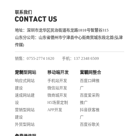
联系我们
地址：深圳市龙华区民治街道布龙路1010号智慧谷315
山东分公司：山东省德州市宁津县中心街商贸城东段北首(弘津
传媒)
销售：0755-2774 1620
手机：137 2348 6509
技术：0755-2688 1370
定制型网站开发
移动端开发
互联网整合营销
邮箱：services@jiasuweb.com
响应式网站
手机站开发
百度口碑推
建设
微信站开发
广
速成网站建
微商城开发
百度爱采购
设
H5场景定制
推广
营销型网站
APP开发
抖音获客推
建设
广
外贸型网站
百度谷歌关
建设
键词优化