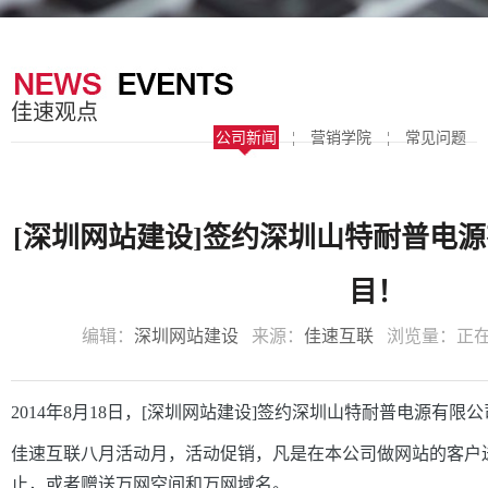
器
案
于
联
我
系
佳速观点
们
我
公司新闻
¦
营销学院
¦
常见问题
们
[深圳网站建设]签约深圳山特耐普电
目！
编辑：
深圳网站建设
来源：
佳速互联
浏览量：
正
2014年8月18日，[深圳网站建设]签约深圳山特耐普电源有限
佳速互联八月活动月，活动促销，凡是在本公司做网站的客户
止，或者赠送万网空间和万网域名。