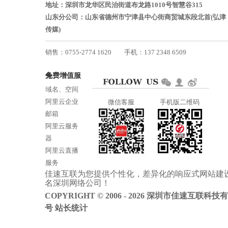
地址：深圳市龙华区民治街道布龙路1010号智慧谷315
山东分公司：山东省德州市宁津县中心街商贸城东段北首(弘津
传媒)
销售：0755-2774 1620
手机：137 2348 6509
技术：0755-2688 1370
免费增值服务
邮箱：services@jiasuweb.com
域名、空间
阿里云企业
微信客服
手机版二维码
邮箱
阿里云服务
器
阿里云直播
服务
佳速互联为您提供个性化，差异化的
响应式网站建
阿里云ICP备
名
深圳网络公司
！
案
COPYRIGHT © 2006 - 2026 深圳市佳速互联科技
号
站长统计