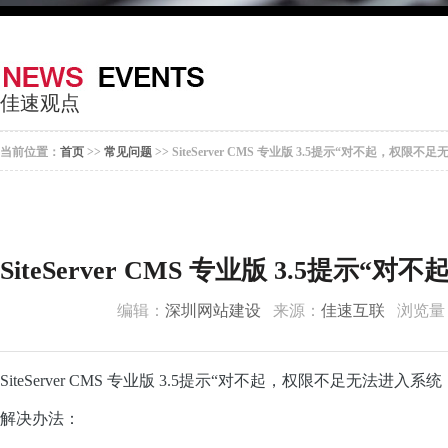
器
案
于
联
我
系
佳速观点
们
我
当前位置：
首页
>>
常见问题
>> SiteServer CMS 专业版 3.5提示“对不起，权限
们
SiteServer CMS 专业版 3.5提
编辑：
深圳网站建设
来源：
佳速互联
浏览量
SiteServer
CMS 专业版 3.5提示“对不起，权限
不足无法进入系统
解决办法：