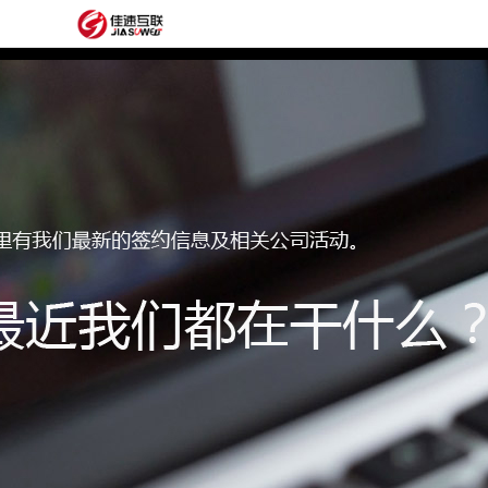
网
站
网
首
站
外
页
建
贸
定
设
网
制
抖
站
模
音
阿
建
板
获
里
经
设
客
云
典
建
服
案
站
圈
务
例
方
子
关