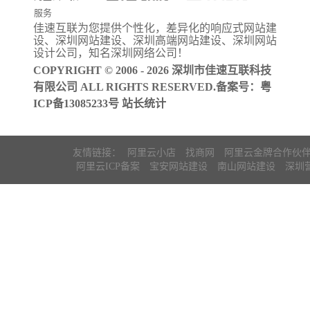
服务
佳速互联为您提供个性化，差异化的
响应式网站建
阿里云ICP备
设
、
深圳网站建设
、
深圳高端网站建设
、
深圳网站
案
设计公司
，知名
深圳网络公司
！
COPYRIGHT © 2006 - 2026 深圳市佳速互联科技
有限公司 ALL RIGHTS RESERVED.备案号：
粤
ICP备13085233号
站长统计
友情链接：
阿里云小店
找商网
阿里云金牌合作伙
阿里云ICP备案
宝安网站建设
南山网站建设
深圳