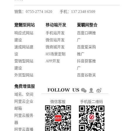
销售：0755-2774 1620
手机：137 2348 6509
技术：0755-2688 1370
定制型网站开发
移动端开发
互联网整合营销
邮箱：services@jiasuweb.com
响应式网站
手机站开发
百度口碑推
建设
微信站开发
广
速成网站建
微商城开发
百度爱采购
设
H5场景定制
推广
营销型网站
APP开发
抖音获客推
建设
广
外贸型网站
百度谷歌关
建设
键词优化
免费增值服务
商城网站开
AI智能发布
域名、空间
发
系统推广
阿里云企业
微信客服
手机版二维码
门户信息平
邮箱
台开发
阿里云服务
器
阿里云直播