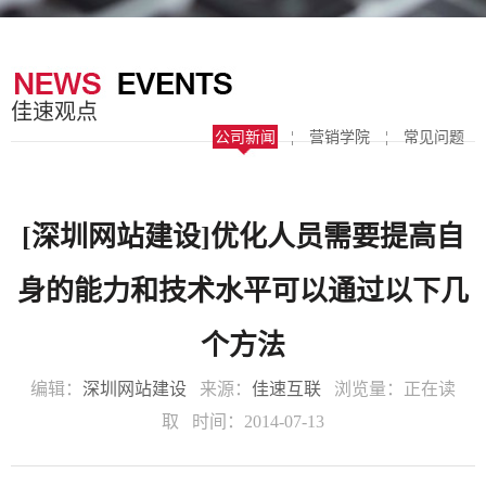
器
案
于
联
我
系
佳速观点
们
我
公司新闻
¦
营销学院
¦
常见问题
们
[深圳网站建设]优化人员需要提高自
身的能力和技术水平可以通过以下几
个方法
编辑：
深圳网站建设
来源：
佳速互联
浏览量：
正在读
取
时间：2014-07-13