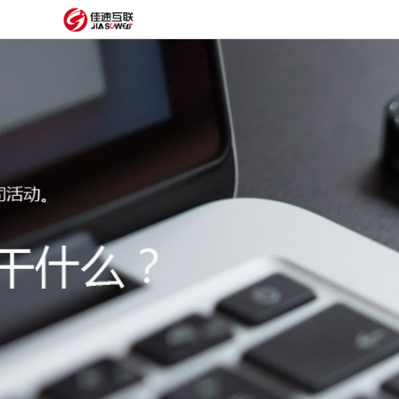
网
站
网
首
站
外
页
建
贸
定
设
网
制
抖
站
模
音
阿
建
板
获
里
经
设
客
云
典
建
服
案
站
圈
务
例
方
子
关