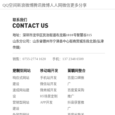
QQ空间
新浪微博
腾讯微博
人人网
微信
更多分享
联系我们
地址：深圳市龙华区民治街道布龙路1010号智慧谷315
山东分公司：山东省德州市宁津县中心街商贸城东段北首(弘津
传媒)
销售：0755-2774 1620
手机：137 2348 6509
技术：0755-2688 1370
定制型网站开发
移动端开发
互联网整合营销
邮箱：services@jiasuweb.com
响应式网站
手机站开发
百度口碑推
建设
微信站开发
广
速成网站建
微商城开发
百度爱采购
设
H5场景定制
推广
营销型网站
APP开发
抖音获客推
建设
广
外贸型网站
百度谷歌关