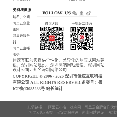
建设
键词优化
免费增值服务
商城网站开
AI智能发布
域名、空间
发
系统推广
阿里云企业
微信客服
手机版二维码
门户信息平
邮箱
台开发
阿里云服务
器
阿里云直播
服务
佳速互联为您提供个性化，差异化的
响应式网站建
阿里云ICP备
设
、
深圳网站建设
、
深圳高端网站建设
、
深圳网站
案
设计公司
，知名
深圳网络公司
！
COPYRIGHT © 2006 - 2026 深圳市佳速互联科技
有限公司 ALL RIGHTS RESERVED.备案号：
粤
ICP备13085233号
站长统计
友情链接：
阿里云小店
找商网
阿里云金牌合作伙
阿里云ICP备案
宝安网站建设
南山网站建设
深圳