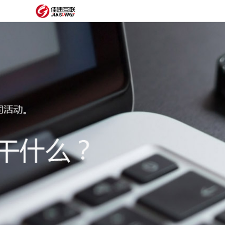
网
站
网
首
站
外
页
建
贸
定
设
网
制
抖
站
模
音
阿
建
板
获
里
经
设
客
云
典
建
服
案
站
圈
务
例
方
子
关