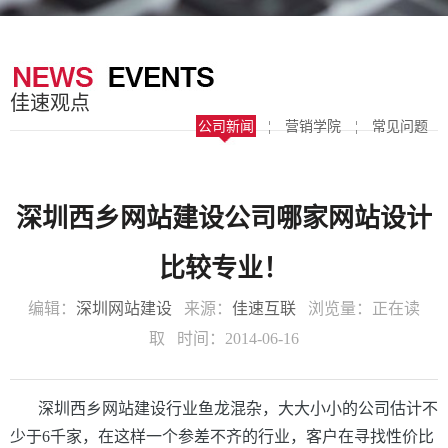
器
案
于
联
我
系
佳速观点
们
我
公司新闻
¦
营销学院
¦
常见问题
们
深圳西乡网站建设公司哪家网站设计
比较专业！
编辑：
深圳网站建设
来源：
佳速互联
浏览量：
正在读
取
时间：2014-06-16
深圳西乡网站建设行业鱼龙混杂，大大小
小的公司估计不
少于6千
家，在这样一个参差不齐的行业，客户在寻找性价比