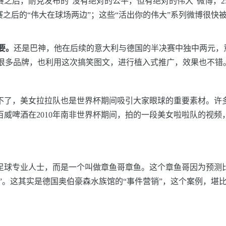
之后，耐克发布的“没有绝对的公平，但有绝对的伟大”微博，25
赛之后的“伟大在球场两边”；这些“活出你的伟大”系列微博很
要。
还是巴神，他在后续的意大利与德国的半决赛中独中两元，
。很多品牌，也利用这次搞笑图文，进行植入式推广，效果也不错
不了，美女拉拉队也是世界杯期间吸引大家眼球的重要素材。许
威啤酒在2010年南非世界杯期间，拍的一段美女啦啦队的视频
是足球专业人士，而是一个叫做章鱼哥章鱼。这个章鱼哥因为预
专访”。这其实是德国奥伯豪森水族馆的“事件营销”，这个案例，