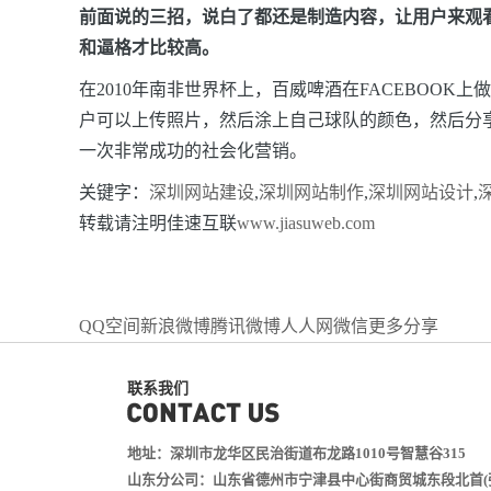
前面说的三招，说白了都还是制造内容，让用户来观
和逼格才比较高。
在2010年南非世界杯上，百威啤酒在FACEBOOK上做
户可以上传照片，然后涂上自己球队的颜色，然后分享
一次非常
成功的社会化营销。
关键字：
深圳网站建设
,
深圳网站制作
,
深圳网站设计
,
转载请注明佳速互联
www.jiasuweb.com
QQ空间
新浪微博
腾讯微博
人人网
微信
更多分享
联系我们
地址：深圳市龙华区民治街道布龙路1010号智慧谷315
山东分公司：山东省德州市宁津县中心街商贸城东段北首(