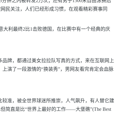
分钟之内被转发2万次；还有男子1500米自由泳赛后
快被网民关注，人们已经形成习惯，在观看精彩赛事同
意大利最终2比1击败德国，在比赛中有一个经典的庆
。
多品牌，都通过美女拉拉队写真的方式，来在互联网上
，上演了一段激情的“换装秀”，男网友看完肯定会血脉
测比较准，被全世界球迷所推崇，人气飙升，有人替它建
堪比但简直是比“世界上最好的工作
——大堡礁”(The Best