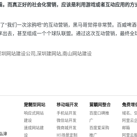
看。而真正好的社会化营销，应该是利用游戏或者互动应用的方
了“我们一次涂鸦吧”的互动营销，黑马哥觉得非常赞。百威啤酒在Fac
出去，甚至组成一个个球队联盟。通过这次互动营销，最终全球2
深圳网站建设公司
,
深圳建网站
,
南山网站建设
定制型网站开发
移动端开发
互联网整合营销
免费增值服务
响应式网站
手机站开发
百度口碑推
域名、
建设
微信站开发
广
阿里云
速成网站建
微商城开发
百度爱采购
邮箱
弘津
设
H5场景定制
推广
阿里云