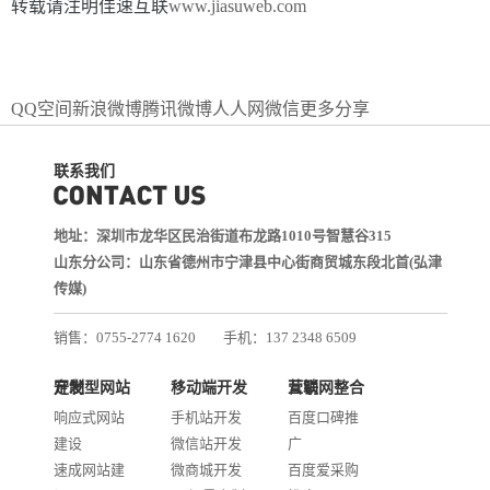
转载请注明佳速互联
www.jiasuweb.com
QQ空间
新浪微博
腾讯微博
人人网
微信
更多分享
联系我们
地址：深圳市龙华区民治街道布龙路1010号智慧谷315
山东分公司：山东省德州市宁津县中心街商贸城东段北首(弘津
传媒)
销售：0755-2774 1620
手机：137 2348 6509
技术：0755-2688 1370
定制型网站开发
移动端开发
互联网整合营销
邮箱：services@jiasuweb.com
响应式网站
手机站开发
百度口碑推
建设
微信站开发
广
速成网站建
微商城开发
百度爱采购