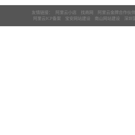
友情链接：
阿里云小店
找商网
阿里云金牌合作伙
阿里云ICP备案
宝安网站建设
南山网站建设
深圳