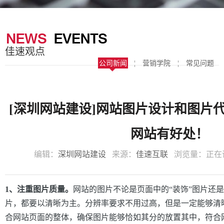
器
案
于
联
我
系
佳速观点
们
我
公司新闻
¦
营销学院
¦
常见问题
们
[深圳网站建设]网站图片设计和图片
网站有好处！
编辑：
深圳网站建设
来源：
佳速互联
浏览量：
正在
1、注重图片质量。
网站的图片不论是页面中的“装饰”图片还
片，都要以清晰为主。分辨率要求不用过高，但是一定能够清
合网站页面的整体，确保图片能够恰如其分的放置其中，符合