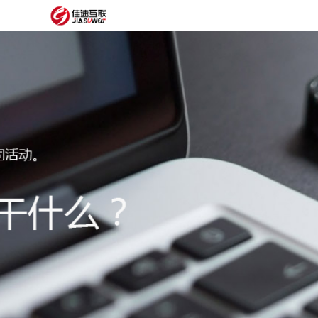
网
站
网
首
站
外
页
建
贸
定
设
网
制
抖
站
模
音
阿
建
板
获
里
经
设
客
云
典
建
服
案
站
圈
务
例
方
子
关