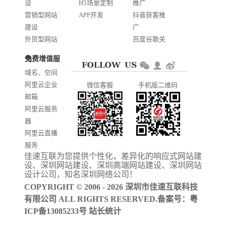
设
H5场景定制
推广
营销型网站
APP开发
抖音获客推
建设
广
外贸型网站
百度谷歌关
建设
键词优化
免费增值服务
商城网站开
AI智能发布
域名、空间
发
系统推广
阿里云企业
微信客服
手机版二维码
门户信息平
邮箱
台开发
阿里云服务
器
阿里云直播
服务
佳速互联为您提供个性化，差异化的
响应式网站建
阿里云ICP备
设
、
深圳网站建设
、
深圳高端网站建设
、
深圳网站
案
设计公司
，知名
深圳网络公司
！
COPYRIGHT © 2006 - 2026 深圳市佳速互联科技
有限公司 ALL RIGHTS RESERVED.备案号：
粤
ICP备13085233号
站长统计