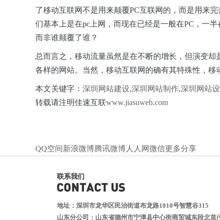
了移动互联网不是用来颠覆PC互联网的，而是用来
们基本上是在pc上网，而现在已经是一般在PC，一
而非谁颠覆了谁？
总而言之，移动流量虽然是在不断的增长，但演变却
各样的网站。当然，移动互联网的确有其特殊性，移
本文关键字：
深圳网站建设
,
深圳网站制作
,
深圳网站设
转载请注明佳速互联
www.jiasuweb.com
QQ空间
新浪微博
腾讯微博
人人网
微信
更多分享
联系我们
地址：深圳市龙华区民治街道布龙路1010号智慧谷315
山东分公司：山东省德州市宁津县中心街商贸城东段北首(