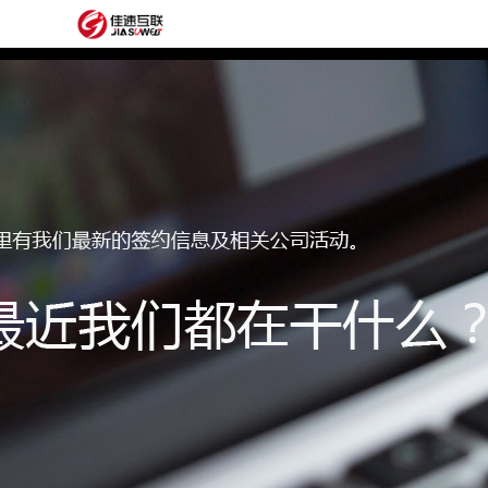
网
站
网
首
站
外
页
建
贸
定
设
网
制
抖
站
模
音
阿
建
板
获
里
经
设
客
云
典
建
服
案
站
圈
务
例
方
子
关