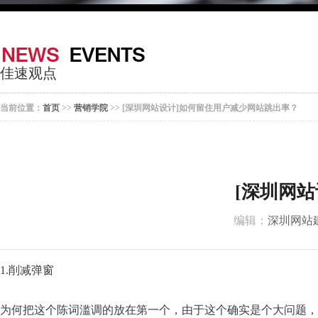
器
案
于
联
我
系
佳速观点
们
我
当前位置：
首页
>>
营销学院
>> [深圳网站设计]如何留住用户减少网站跳出率？
们
[深圳网
编辑：
深圳网站
1.削减弹窗
为何把这个陈词滥调的放在第一个，由于这个确实是个大问题，