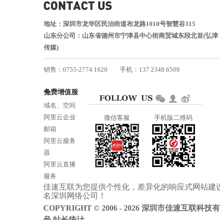
地址：深圳市龙华区民治街道布龙路1010号智慧谷315
山东分公司：山东省德州市宁津县中心街商贸城东段北首(弘津
传媒)
销售：0755-2774 1620
手机：137 2348 6509
技术：0755-2688 1370
免费增值服务
邮箱：services@jiasuweb.com
域名、空间
阿里云企业
微信客服
手机版二维码
邮箱
阿里云服务
器
阿里云直播
服务
佳速互联为您提供个性化，差异化的
响应式网站建
阿里云ICP备
名
深圳网络公司
！
案
COPYRIGHT © 2006 - 2026 深圳市佳速互联科技
号
站长统计