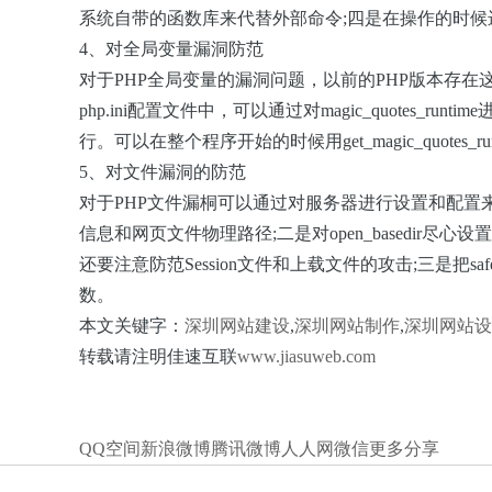
系统自带的函数库来代替外部命令
;
四是在操作的时候
4、对全局变量漏洞防范
对于PHP全局变量的漏洞问题，以前的PHP版本存在这样的问
php.ini配置文件中，可以通过对magic_quot
行。可以在整个程序开始的时候用get_magic_quote
5、对文件漏洞的防范
对于PHP文件漏桐可以通过对服务器进行设置和配置
信息和网页文件物理路径
;
二是对open_basedi
还要注意防范Session文件和上载文件的攻击
;
三是把s
数。
本文关键字：
深圳网站建设
,
深圳网站制作
,
深圳网站设
转载请注明佳速互联
www.jiasuweb.com
QQ空间
新浪微博
腾讯微博
人人网
微信
更多分享