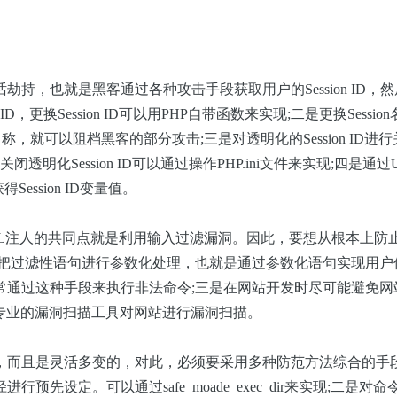
话劫持，也就是黑客通过各种攻击手段获取用户的Session
ID，
ID，更换Session
ID可以用PHP自带函数来实现
;
二是更换Sessio
的名称，就可以阻档黑客的部分攻击
;
三是对透明化的Session
ID进
闭透明化Session ID可以通过操作PHP.ini文件来实现;
四是通过
ession
ID变量值。
QL注人的共同点就是利用输入过滤漏洞。因此，要想从根本上防
把过滤性语句进行参数化处理，也就是通过参数化语句实现用户
常通过这种手段来执行非法命令
;
三是在网站开发时尽可能避免网
专业的漏洞扫描工具对网站进行漏洞扫描。
，而且是灵活多变的，对此，必须要采用多种防范方法综合的手
设定。可以通过safe_moade_exec_dir来实现
;
二是对命令参