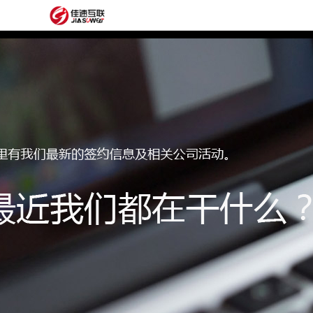
网
站
网
首
站
外
页
建
贸
定
设
网
制
抖
站
模
音
阿
建
板
获
里
经
设
客
云
典
建
服
案
站
圈
务
例
方
子
关