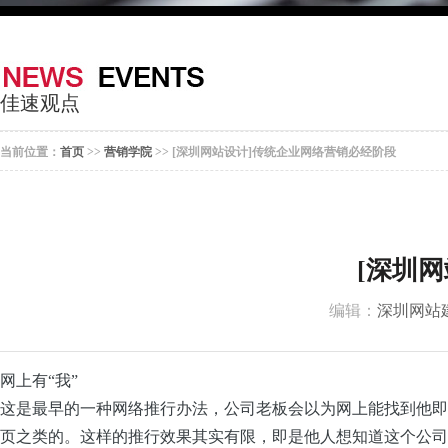
器
案
于
联
我
系
佳速观点
们
我
当前位置：
首页
>>
营销学院
>> [深圳网站设计]传统企业网络营销必经阶段
们
[深圳
编辑：
深圳网站
网上有“我”
这是最早的一种网络推行办法，公司老板会以为网上能找到他即
页之类的。这样的推行效果其实有限，即是他人想知道这个公司