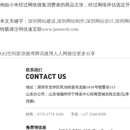
例如小米经过网络搜集消费者的商品主张，经过网络评估选定开
本文关键字：
深圳网站建设
,
深圳网站制作
,
深圳网站设计
,
深圳网
转载请注明佳速互联
www.jiasuweb.com
QQ空间
新浪微博
腾讯微博
人人网
微信
更多分享
联系我们
地址：深圳市龙华区民治街道布龙路1010号智慧谷315
山东分公司：山东省德州市宁津县中心街商贸城东段北首(弘津
传媒)
销售：0755-2774 1620
手机：137 2348 6509
技术：0755-2688 1370
免费增值服务
邮箱：services@jiasuweb.com