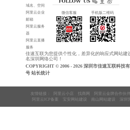
域名、空间
阿里云企业
微信客服
手机版二维码
邮箱
阿里云服务
器
阿里云直播
服务
佳速互联为您提供个性化，差异化的
响应式网站建
阿里云ICP备
名
深圳网络公司
！
案
COPYRIGHT © 2006 - 2026 深圳市佳速互联科技
号
站长统计
友情链接：
阿里云小店
找商网
阿里云金牌合作伙
阿里云ICP备案
宝安网站建设
南山网站建设
深圳