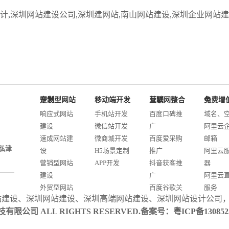
计
,
深圳网站建设公司
,
深圳建网站
,
南山网站建设
,
深圳企业网站建
定制型网站开发
移动端开发
互联网整合营销
免费增值服务
响应式网站
手机站开发
百度口碑推
域名、
建设
微信站开发
广
阿里云
速成网站建
微商城开发
百度爱采购
邮箱
弘津
设
H5场景定制
推广
阿里云
营销型网站
APP开发
抖音获客推
器
建设
广
阿里云
外贸型网站
百度谷歌关
服务
站建设
、
深圳网站建设
、
深圳高端网站建设
、
深圳网站设计公司
建设
键词优化
阿里云I
联科技有限公司 ALL RIGHTS RESERVED.备案号：
粤ICP备13085
商城网站开
AI智能发布
案
发
系统推广