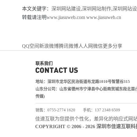
本文关键字：
深圳网站建设
,
深圳网站制作
,
深圳网站设
转载请注明
www.jiasuweb.com
www.jiasuweb.cn
QQ空间
新浪微博
腾讯微博
人人网
微信
更多分享
联系我们
地址：深圳市龙华区民治街道布龙路1010号智慧谷315
山东分公司：山东省德州市宁津县中心街商贸城东段北首(
传媒)
销售：0755-2774 1620
手机：137 2348 6509
技术：0755-2688 1370
佳速互联为您提供个性化，差异化的
响应式网
邮箱：services@jiasuweb.com
COPYRIGHT © 2006 - 2026 深圳市佳速互