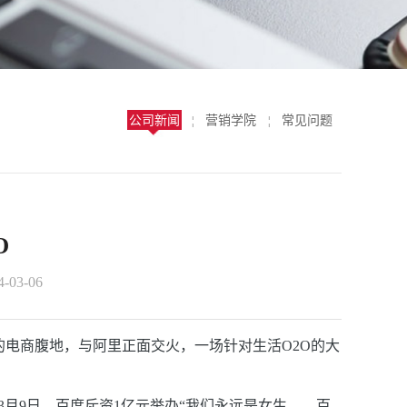
公司新闻
营销学院
常见问题
¦
¦
O
03-06
的电商腹地，与阿里正面交火，一场针对生活O2O的大
3月9日，百度斥资1亿元举办“我们永远是女生
——
百